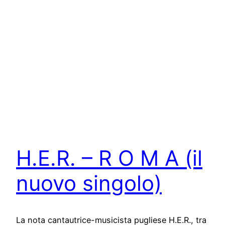
H.E.R. – R O M A (il
nuovo singolo)
La nota cantautrice-musicista pugliese H.E.R., tra