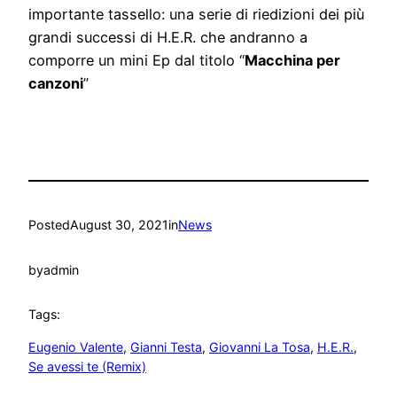
importante tassello: una serie di riedizioni dei più
grandi successi di H.E.R. che andranno a
comporre un mini Ep dal titolo “
Macchina per
canzoni
”
Posted
August 30, 2021
in
News
by
admin
Tags:
Eugenio Valente
, 
Gianni Testa
, 
Giovanni La Tosa
, 
H.E.R.
, 
Se avessi te (Remix)