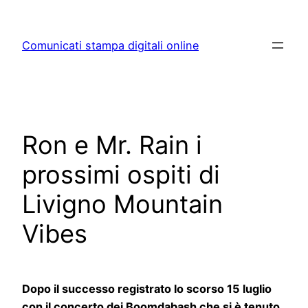
Skip
to
Comunicati stampa digitali online
content
Ron e Mr. Rain i
prossimi ospiti di
Livigno Mountain
Vibes
Dopo il successo registrato lo scorso 15 luglio
con il concerto dei Boomdabash che si è tenuto