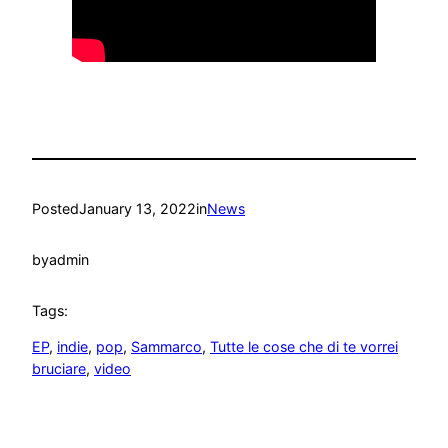
Posted
January 13, 2022
in
News
by
admin
Tags:
EP
, 
indie
, 
pop
, 
Sammarco
, 
Tutte le cose che di te vorrei
bruciare
, 
video