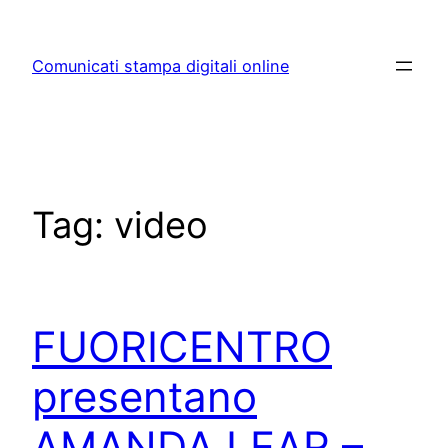
Skip
to
Comunicati stampa digitali online
content
Tag:
video
FUORICENTRO
presentano
AMANDA LEAR –