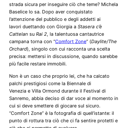
strada sicura per inseguire ciò che teme? Michela
Baselice lo sa. Dopo aver conquistato
l’attenzione del pubblico e degli addetti ai
lavori duettando con Giorgia a
Stasera c’è
Cattelan
su
Rai 2
, la talentuosa cantautrice
campana torna con “
Comfort Zone
” (
Daylite/The
Orchard
), singolo con cui racconta una scelta
precisa: mettersi in discussione, quando sarebbe
più facile restare immobili.
Non è un caso che proprio lei, che ha calcato
palchi prestigiosi come la Biennale di
Venezia e Villa Ormond durante il Festival di
Sanremo, abbia deciso di dar voce al momento in
cui si deve smettere di giocare sul sicuro.
“Comfort Zone” è la fotografia di quell’istante: il
punto di rottura tra ciò che ci fa sentire protetti e
ciò che ci permette di evolvere.