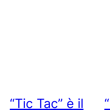
“Tic Tac” è il
“