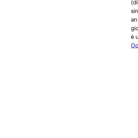
(d
si
an
gi
è 
Oc
Comunicati stampa digitali online