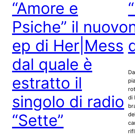
“Amore e
“
Psiche” il nuovo
ep di Her|Mess
dal quale è
Da
estratto il
pi
ro
singolo di radio
di
br
“Sette”
de
ca
ri