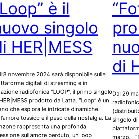
Loop” è il
“Fo
nuovo singolo
pro
di HER|MESS
nuo
di 
ll’8 novembre 2024 sarà disponibile sulle
attaforme digitali di streaming e in
tazione radiofonica “LOOP”, il primo singolo
Dal 29 ma
 HER|MESS prodotto da Latta. “Loop” è un
radiofoni
ano che esplora le intricate dinamiche
(distribui
ll’amore tossico e il peso della nostalgia. La
singolo di
nzone rappresenta una profonda
piattaform
flessione sull’amore perduto, un loop
marzo. “F