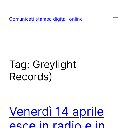
Skip
to
Comunicati stampa digitali online
content
Tag:
Greylight
Records)
Venerdì 14 aprile
esce in radio e in