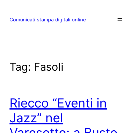
Skip
to
Comunicati stampa digitali online
content
Tag:
Fasoli
Riecco “Eventi in
Jazz” nel
Varesotto: a Busto