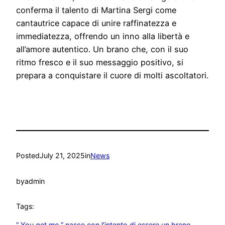
conferma il talento di Martina Sergi come
cantautrice capace di unire raffinatezza e
immediatezza, offrendo un inno alla libertà e
all’amore autentico. Un brano che, con il suo
ritmo fresco e il suo messaggio positivo, si
prepara a conquistare il cuore di molti ascoltatori.
Posted
July 21, 2025
in
News
by
admin
Tags:
” You get me ” nasce con l’intento di essere un brano