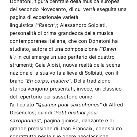
Donatoni, figura centrale della musica europea
del secondo Novecento, di cui verrà eseguita una
pagina di eccezionale varietà
linguistica
(“Rasch”)
; Alessandro Solbiati,
personalità di prima grandezza della musica
contemporanea italiana, che con Donatoni ha
studiato, autore di una composizione
(“Dawn
II”)
in cui emerge un uso paritario dei quattro
strumenti; Gaia Aloisi, nuova realtà della scena
nazionale, a sua volta allieva di Solbiati, con il
brano
“En corps, matière”
. Della tradizione
storica vengono presentati, invece, un classico
del repertorio per sassofono come
l’articolato
“Quatuor pour saxophones”
di Alfred
Desenclos; quindi
“Petit quatuor pour
saxophones”
, pagina gioiosa, danzante e di
grande precisione di Jean Francaix, conosciuto
soprattutto per le sue opere neoclassiche,