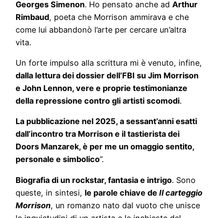
Georges Simenon
. Ho pensato anche ad
Arthur
Rimbaud
, poeta che Morrison ammirava e che
come lui abbandonò l’arte per cercare un’altra
vita.
Un forte impulso alla scrittura mi è venuto, infine,
dalla lettura dei dossier dell’FBI su Jim Morrison
e John Lennon, vere e proprie testimonianze
della repressione contro gli artisti scomodi
.
La pubblicazione nel 2025, a sessant’anni esatti
dall’incontro tra Morrison e il tastierista dei
Doors Manzarek, è per me un omaggio sentito,
personale e simbolico
”.
Biografia di un rockstar, fantasia e intrigo
. Sono
queste, in sintesi,
le parole chiave de
Il carteggio
Morrison
, un romanzo nato dal vuoto che unisce
le inquietudini di un artista e le inchieste del