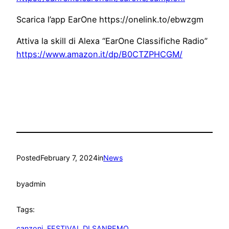
Scarica l’app EarOne https://onelink.to/ebwzgm
Attiva la skill di Alexa “EarOne Classifiche Radio”
https://www.amazon.it/dp/B0CTZPHCGM/
Posted
February 7, 2024
in
News
by
admin
Tags:
canzoni
, 
FESTIVAL DI SANREMO