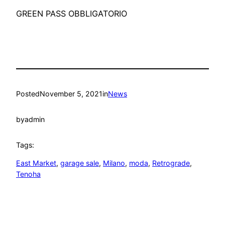
GREEN PASS OBBLIGATORIO
Posted
November 5, 2021
in
News
by
admin
Tags:
East Market
, 
garage sale
, 
Milano
, 
moda
, 
Retrograde
, 
Tenoha