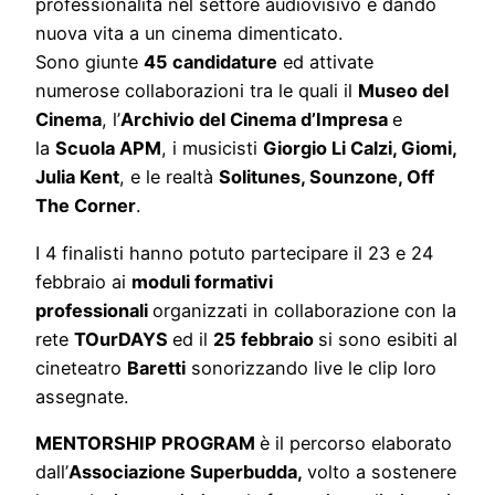
professionalità nel settore audiovisivo e dando
nuova vita a un cinema dimenticato.
Sono giunte
45 candidature
ed attivate
numerose collaborazioni tra le quali il
Museo del
Cinema
, l’
Archivio del Cinema d’Impresa
e
la
Scuola APM
, i musicisti
Giorgio Li Calzi, Giomi,
Julia Kent
, e le realtà
Solitunes, Sounzone, Off
The Corner
.
I 4 finalisti hanno potuto partecipare il 23 e 24
febbraio ai
moduli formativi
professionali
organizzati in collaborazione con la
rete
TOurDAYS
ed il
25 febbraio
si sono esibiti al
cineteatro
Baretti
sonorizzand
o live le clip loro
assegnate.
MENTORSHIP PROGRAM
è il percorso elaborato
dall’
Associazione Superbudda,
volto a sostenere