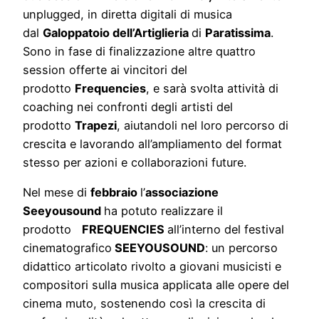
unplugged, in diretta digitali di musica
dal
Galoppatoio dell’Artiglieria
di
Paratissim
a
.
Sono in fase di finalizzazione altre quattro
session offerte ai vincitori del
prodotto
Frequencies
, e sarà svolta attività di
coaching nei confronti degli artisti del
prodotto
Trapezi
, aiutandoli nel loro percorso di
crescita e lavorando all’ampliamento del format
stesso per azioni e collaborazioni future.
Nel mese di
febbraio
l’
a
ssociazione
Seeyousound
ha potuto realizzare il
prodotto
FREQUENCIES
all’
interno del festival
cinematografico
SEEYOUSOUND
: u
n percorso
didattico articolato rivolto a giovani musicisti e
compositori sulla musica applicata alle opere del
cinema muto, sostenendo così la crescita di