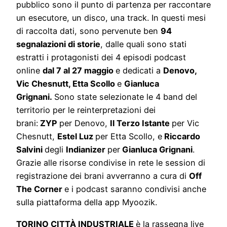
pubblico sono il punto di partenza per raccontare
un esecutore, un disco, una track. In questi mesi
di raccolta dati, sono pervenute ben
94
segnalazioni di storie
, dalle quali sono stati
estratti i protagonisti dei 4 episodi podcast
online
dal 7 al 27 maggio
e dedicati a
Denovo,
Vic Chesnutt, Etta Scollo
e
Gianluca
Grignani.
Sono state selezionate le 4 band del
territorio per le reinterpretazioni dei
brani:
ZYP
per Denovo,
Il Terzo Istante
per Vic
Chesnutt,
Estel Luz
per Etta Scollo, e
Riccardo
Salvini
degli
Indianizer
per
Gianluca Grignani
.
Grazie alle risorse condivise in rete le session di
registrazione dei brani avverranno a cura di
Off
The Corner
e i podcast saranno condivisi anche
sulla piattaforma della app Myoozik.
TORINO CITTÀ INDUSTRIALE
è la
rassegna live