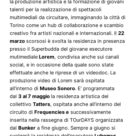
la
p
roduzione artistica e la formazione di giovani
talenti per la realizzazione di spettacoli
multimediali da circuitare, immaginando la città di
Torino come un hub di collaborazione e scambio
creativo fra artisti nazionali e internazionali. Il
22
marzo
scorsos
i è svolta la residenza in presenza
presso il Superbudda
del giovane esecutore
mutimediale
Lorem
, condivisa anche sui canali
social, e in occasione della quale sono state
effettuate anche le riprese di un videodoc. La
produzione video di Lorem sarà ospitata
all’interno di
Museo Sonoro
. E’ programmata
dal
3 al 7 maggio
l
a residenza artistica del
collettivo
Tatters
, ospitata anche
all’interno del
circuito di
Frequencies e
successivamente
inserita nella rassegna di TOurDAYS organizzata
dal
Bunker
a fine giugno. Sempre a giugno si
svolgerà la residenza dell’esecutore
Lubomyr