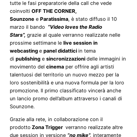
tutte le fasi preparatorie della call che vede
coinvolti
OFF THE CORNER,
Sounzone
e
Paratissima
, è
stato diffuso il 10
marzo il bando
“
Video loves the Radio
Stars”,
grazie al quale verranno realizzate nelle
prossime settimane le
l
ive session
in
webcasting
e
panel didattici
in tema
di
publishing
e
sincronizzazio
ni
delle immagini in
movimento del
cinema
per offrire agli artisti
talentuosi del territorio un nuovo mezzo per la
loro sostenibilità e una nuova formula per la loro
promozione. Il primo classificato vincerà anche
un lancio promo dell’album attraverso i canali di
Sounzone.
Grazie alla rete, in collaborazione con il
prodotto
Zona Trigger
verranno realizzate altre
due session in versione
“no mike”,
interamente