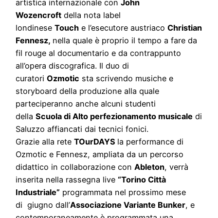
artistica internazionale con
John
Wozencroft
della nota label
londinese
Touch
e
l’esecutore austriaco
Christian
Fennesz,
nella quale è proprio il tempo a fare da
fil rouge al documentario e da contrappunto
all’opera discografica. Il duo di
curatori
Ozmotic
sta scrivendo musiche e
storyboard della produzione alla quale
parteciperanno anche alcuni studenti
della
Scuola di Alto perfezionamento musicale
di
Saluzzo affiancati dai tecnici fonici.
Grazie alla rete
TOurDAYS
la performance di
Ozmotic e Fennesz, ampliata da un percorso
didattico in collaborazione con
Ableton
, verrà
inserita nella rassegna live
“Torino Città
Industriale”
programmata nel prossimo mese
di giugno dall’
Associazione Variante Bunker
, e
contemporaneamente è programmata una