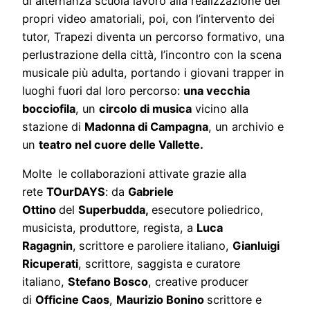
di alternanza scuola lavoro alla realizzazione dei
propri video amatoriali, poi, con l’intervento dei
tutor, Trapezi diventa un percorso formativo, una
perlustrazione della città, l’incontro con la scena
musicale più adulta, portando i giovani trapper in
luoghi fuori dal loro percorso:
una vecc
hia
bocciofila
, un
circolo di musica
vicino alla
stazione di
Madonna di Campagna
, un archivio e
un
teatro nel cuore delle Vallette.
Molte
le collaborazioni attivate grazie alla
rete
TOurDAYS
: da
Gabriele
Ottino
del
Superbudda,
esecutore poliedrico,
musicista, produttore, regista, a
Luca
Ragagnin
,
scrittore e paroliere italiano,
Gianluigi
Ricuperati
, scrittore, saggista e curatore
italiano,
Stefano Bosco
, creative producer
di
Officine Caos
,
Maurizio Bonino
scrittore e