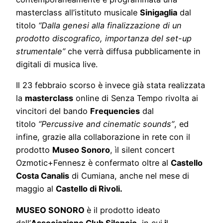
masterclass all’istituto musicale
Sinigaglia
dal
titolo
“Dalla genesi alla finalizzazione di un
prodotto discografico, importanza del set-up
strumentale”
che verrà diffusa pubblicamente in
digitali di musica live.
Il 23 febbraio scorso è invece già stata realizzata
la
masterclass
online di Senza Tempo rivolta ai
vincitori del bando
Frequencies
dal
titolo
“Percussive and cinematic sounds”
, ed
infine, grazie alla collaborazione in rete con il
prodotto
Museo Sonoro
, ìl silent concert
Ozmotic+Fennesz è confermato oltre al
Castello
Costa Canalis
di Cumiana, anche nel mese di
maggio al
Castello di Rivoli.
MUSEO SONORO
è il prodotto ideato
dall’
Associazione Club Silencio
, in cui
i
l