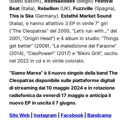
(Baesi Baschi),
Roots&Roses
(Belgio)
Festival
Beat
(Italia),
Rebellion
(UK),
Fuzzville
(Spagna),
This is Ska
(Germany),
Estathé Market Sound
(Italia), e hanno all’attivo 3 EP in vinile 7” giri
(“The Cleopatras” del 2000, “Let’s run with…” del
2001, “Onigiri Head”) e 4 album in studio: “Things
get better” (2009), “La maledizione del Faraone”
(2014), “CleoPower!” (2017) e “Bikini Grill”, uscito
nel 2022 in cd e in vinile colorato.
“Siamo Marea” è il nuovo singolo della band The
Cleopatras disponibile sulle piattaforme digitali
di streaming dal 10 maggio 2024 e in rotazione
radiofonica da venerdì 17 maggio e anticipa il
nuovo EP in uscita il 7 giugno.
Sito Web
|
Instagram
|
Facebook
|
Bandcamp