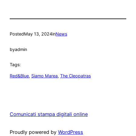
Posted
May 13, 2024
in
News
by
admin
Tags:
Red&Blue
, 
Siamo Marea
, 
The Cleopatras
Comunicati stampa digitali online
Proudly powered by
WordPress