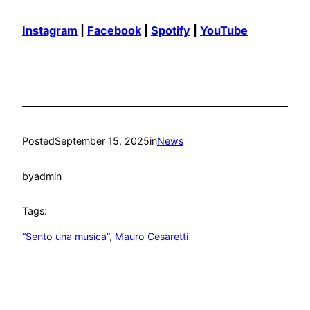
Instagram
|
Facebook
|
Spotify
|
YouTube
Posted
September 15, 2025
in
News
by
admin
Tags:
“Sento una musica”
, 
Mauro Cesaretti