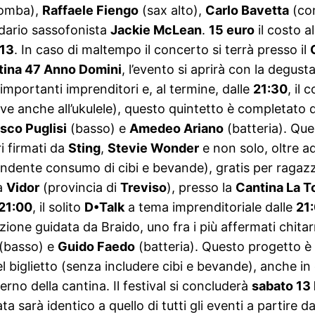
omba),
Raffaele Fiengo
(sax alto),
Carlo Bavetta
(co
ndario sassofonista
Jackie McLean
.
15 euro
il costo 
 13
. In caso di maltempo il concerto si terrà presso il
tina 47 Anno Domini
, l’evento si aprirà con la degu
importanti imprenditori e, al termine, dalle
21:30
, il
ve anche all’ukulele), questo quintetto è completato da
sco Puglisi
(basso) e
Amedeo Ariano
(batteria). Que
i firmati da
Sting
,
Stevie Wonder
e non solo, oltre ad
dente consumo di cibi e bevande), gratis per ragaz
a
Vidor
(provincia di
Treviso
), presso la
Cantina La T
21:00
, il solito
D•Talk
a tema imprenditoriale dalle
21
zione guidata da Braido, uno fra i più affermati chitarris
(basso) e
Guido Faedo
(batteria). Questo progetto 
el biglietto (senza includere cibi e bevande), anche i
nterno della cantina. Il festival si concluderà
sabato 13 
ta sarà identico a quello di tutti gli eventi a partire