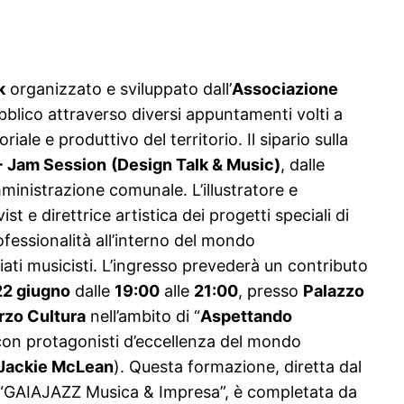
k
organizzato e sviluppato dall’
Associazione
 pubblico attraverso diversi appuntamenti volti a
iale e produttivo del territorio. Il sipario sulla
+ Jam Session
(Design Talk & Music)
, dalle
mministrazione comunale. L’illustratore e
st e direttrice artistica dei progetti speciali di
rofessionalità all’interno del mondo
iati musicisti. L’ingresso prevederà un contributo
22 giugno
dalle
19:00
alle
21:00
, presso
Palazzo
zo Cultura
nell’ambito di “
Aspettando
on protagonisti d’eccellenza del mondo
o Jackie McLean
). Questa formazione, diretta dal
o di “GAIAJAZZ Musica & Impresa”, è completata da