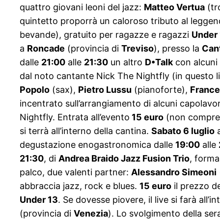
quattro giovani leoni del jazz:
Matteo Vertua
(tr
quintetto proporrà un caloroso tributo al legge
bevande), gratuito per ragazze e ragazzi
Under
a
Roncade
(provincia di
Treviso
), presso la
Can
dalle
21:00
alle
21:30
un altro
D•Talk
con alcuni 
dal noto cantante Nick The Nightfly (in questo li
Popolo
(sax),
Pietro Lussu
(pianoforte),
France
incentrato sull’arrangiamento di alcuni capolavor
Nightfly. Entrata all’evento
15 euro
(non compren
si terrà all’interno della cantina.
Sabato 6 luglio
degustazione enogastronomica dalle
19:00
alle
21:30
, di
Andrea Braido Jazz Fusion Trio
, forma
palco, due valenti partner:
Alessandro Simeoni
abbraccia jazz, rock e blues.
15 euro
il prezzo d
Under 13
. Se dovesse piovere, il live si farà all’i
(provincia di
Venezia
). Lo svolgimento della sera