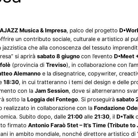
AJAZZ Musica & Impresa
, palco del progetto
D•Wor
 offrire un contributo sociale, culturale e artistico al
ra jazzistica che alla conoscenza del tessuto imprenditor
esa” si aprirà
sabato 8 giugno
con l’evento
D•Meet 
folè
(provincia di
Treviso
), in collaborazione con l’a
tteo Alemanno
e la disegnatrice, copywriter, creactivi
le
18:30
, in cui tratteranno i temi del design e delle p
amento con la
Jam Session
, dove si alterneranno svar
rà sotto la
Loggia del Fontego
. Si proseguirà
sabato 
o realizzato in collaborazione con la
Fondazione Oder
nomica. Subito dopo, dalle
21:00
alle
21:30
, il
D•Talk
c
erto firmato
Antonio Faraò 5tet – It’s Time (Tribute t
italiani in ambito mondiale, nonché direttore artistic