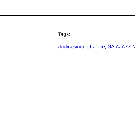
Tags:
dodicesima edizione
, 
GAIAJAZZ M