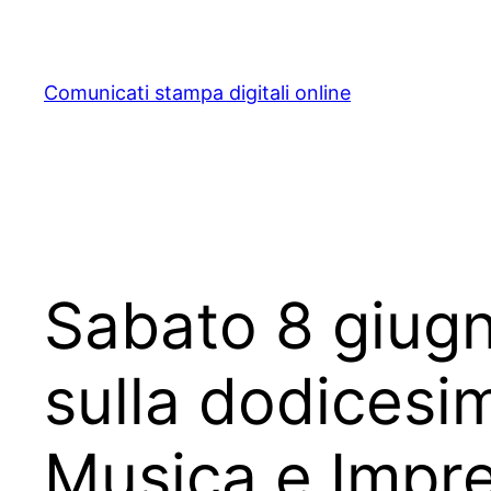
Skip
to
content
Comunicati stampa digitali online
Sabato 8 giugno
sulla dodicesi
Musica e Impr