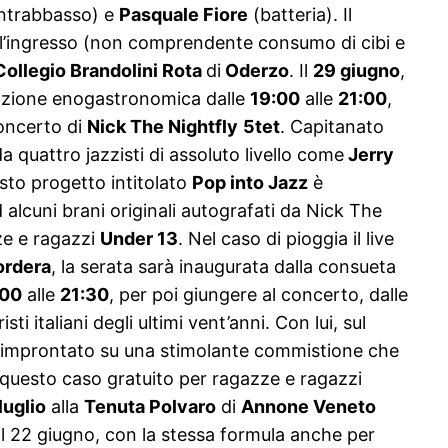
ntrabbasso) e
Pasquale Fiore
(batteria). Il
all’ingresso (non comprendente consumo di cibi e
Collegio Brandolini Rota
di
Oderzo
. Il
29 giugno
,
stazione enogastronomica dalle
19:00
alle
21:00
,
 concerto di
Nick The Nightfly
5tet
. Capitanato
 quattro jazzisti di assoluto livello come
Jerry
sto progetto intitolato
Pop into Jazz
è
 alcuni brani originali autografati da Nick The
ze e ragazzi
Under 13
. Nel caso di pioggia il live
ordera
, la serata sarà inaugurata dalla consueta
:00
alle
21:30
, per poi giungere al concerto, dalle
ti italiani degli ultimi vent’anni. Con lui, sul
è improntato su una stimolante commistione che
n questo caso gratuito per ragazze e ragazzi
luglio
alla
Tenuta Polvaro
di
Annone Veneto
 dal 22 giugno, con la stessa formula anche per