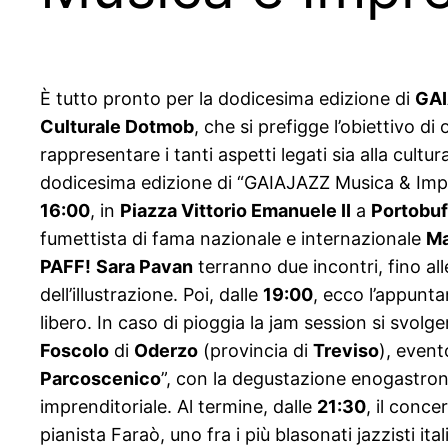
È tutto pronto per la dodicesima edizione di
GAI
Culturale Dotmob
, che si prefigge l’obiettivo di
rappresentare i tanti aspetti legati sia alla cultu
dodicesima edizione di “GAIAJAZZ Musica & Impr
16:00
, in
Piazza Vittorio Emanuele II
a
Portobuf
fumettista di fama nazionale e internazionale
Ma
PAFF!
Sara Pavan
terranno due incontri, fino al
dell’illustrazione. Poi, dalle
19:00
, ecco l’appunt
libero. In caso di pioggia la jam session si svolge
Foscolo
di
Oderzo
(provincia di
Treviso
), event
Parcoscenico
”, con la degustazione enogastro
imprenditoriale. Al termine, dalle
21:30
, il conc
pianista Faraò, uno fra i più blasonati jazzisti 