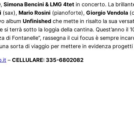
0
,
Simona Bencini & LMG 4tet
in concerto. La brillan
i
(sax),
Mario Rosini
(pianoforte),
Giorgio Vendola
(c
ovo album
Unfinished
che mette in risalto la sua versatil
ive si terrà sotto la loggia della cantina. Quest’anno 
za di Fontanelle”, rassegna il cui focus è sempre incard
na sorta di viaggio per mettere in evidenza progetti le
.it
–
CELLULARE: 335-6802082