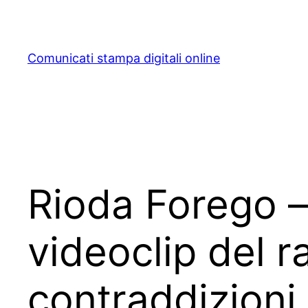
Skip
to
content
Comunicati stampa digitali online
Rioda Forego – 
videoclip del 
contraddizioni 