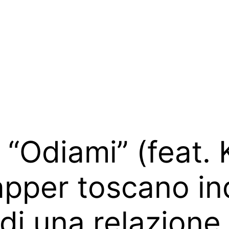
“Odiami” (feat. K
rapper toscano in
di una relazione