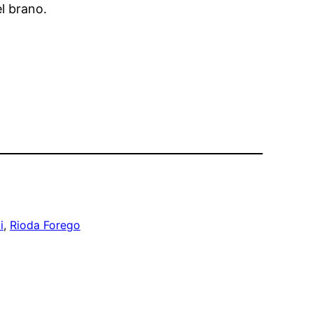
el brano.
i
, 
Rioda Forego