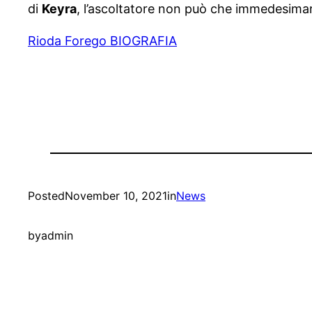
di
Keyra
, l’ascoltatore non può che immedesimarsi
Rioda Forego BIOGRAFIA
Posted
November 10, 2021
in
News
by
admin