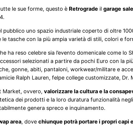
tutte le sue forme, questo è
Retrograde
il
garage
sal
4.
el pubblico uno spazio industriale coperto di oltre 1
 le tasche con la più ampia varietà di stili, colori e for
 che ha reso celebre sia l’evento domenicale come lo S
ccessori selezionati a partire da pochi Euro con la più 
he, gonne, abiti, pantaloni, workwear/militare e access
camicie Ralph Lauren, felpe college customizzate, Dr. 
t Market, ovvero,
valorizzare la cultura e la consap
tetica dei prodotti e la loro duratura funzionalità neg
itabilmente genera spreco e inquinamento.
wap area
, dove
chiunque potrà portare i propri capi 