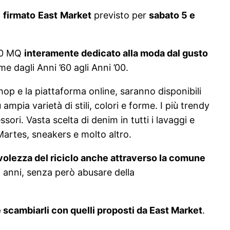
e
firmato
East
Market
previsto per
sabato 5 e
000 MQ
interamente dedicato alla moda dal gusto
me dagli Anni ’60 agli Anni ’00.
hop e la piattaforma online, saranno disponibili
ampia varietà di stili, colori e forme. I più trendy
ori. Vasta scelta di denim in tutti i lavaggi e
Martes, sneakers e molto altro.
evolezza del riciclo anche attraverso la comune
li anni, senza però abusare della
e scambiarli con quelli proposti da East Market
.