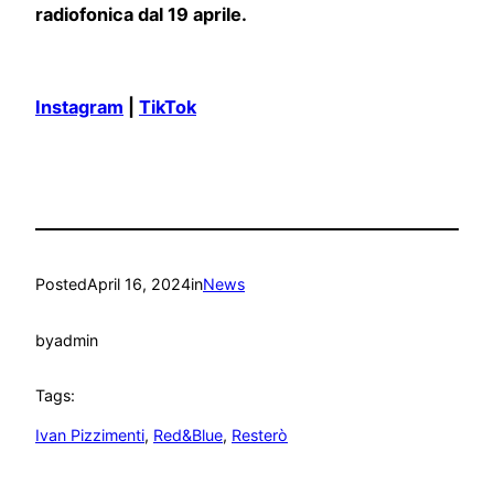
radiofonica dal 19 aprile.
Instagram
|
TikTok
Posted
April 16, 2024
in
News
by
admin
Tags:
Ivan Pizzimenti
, 
Red&Blue
, 
Resterò