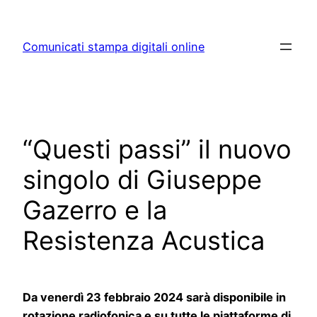
Skip
to
Comunicati stampa digitali online
content
“Questi passi” il nuovo
singolo di Giuseppe
Gazerro e la
Resistenza Acustica
Da venerdì 23 febbraio 2024 sarà disponibile in
rotazione radiofonica e su tutte le piattaforme di