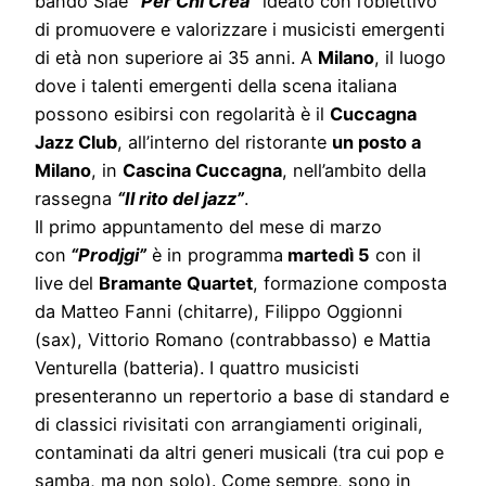
bando Siae
“Per Chi Crea”
ideato con l’obiettivo
di promuovere e valorizzare i musicisti emergenti
di età non superiore ai 35 anni. A
Milano
, il luogo
dove i talenti emergenti della scena italiana
possono esibirsi con regolarità è il
Cuccagna
Jazz Club
, all’interno del ristorante
un posto a
Milano
, in
Cascina Cuccagna
, nell’ambito della
rassegna
“Il rito del jazz”
.
Il primo appuntamento del mese di marzo
con
“Prodjgi”
è in programma
martedì 5
con il
live del
Bramante Quartet
, formazione composta
da Matteo Fanni (chitarre), Filippo Oggionni
(sax), Vittorio Romano (contrabbasso) e Mattia
Venturella (batteria). I quattro musicisti
presenteranno un repertorio a base di standard e
di classici rivisitati con arrangiamenti originali,
contaminati da altri generi musicali (tra cui pop e
samba, ma non solo). Come sempre, sono in