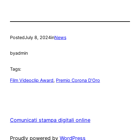
Posted
July 8, 2024
in
News
by
admin
Tags:
Film Videoclip Award
, 
Premio Corona D’Oro
Comunicati stampa digitali online
Proudly powered by
WordPress