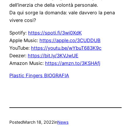
dell’inerzia che della volontà personale.
Da qui sorge la domanda: vale davvero la pena
vivere cosi?
Spotify:
https://spoti.fi/3wi0XdK
Apple Music:
https://apple.co/3CUDDUB
YouTube:
https://youtu.be/wYbuT683K9c
Deezer:
https://bit.ly/3KVJwUE
Amazon Music:
https://amzn.to/3KSHAfj
Plastic Fingers BIOGRAFIA
Posted
March 18, 2022
in
News