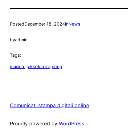
Posted
December 18, 2024
in
News
by
admin
Tags:
musica
, 
pikkolomini
, 
song
Comunicati stampa digitali online
Proudly powered by
WordPress