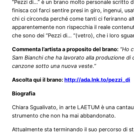
“Pezzi di…” è un brano molto personale scritto d
finisca col farci sentire presi in giro, ingenui
chi ci circonda perché come tanti ci feriranno al
apparentemente non rispecchia il reale contenut
che sono dei “Pezzi di… “(vetro), che i loro sguar
Commenta l’artista a proposito del brano
:
“Ho ce
Sam Bianchi che ha lavorato alla produzione di q
canzone sotto una nuova veste.”
Ascolta qui il brano:
http://ada.lnk.to/pezzi_di
Biografia
Chiara Sgualivato, in arte LAETUM è una cantautr
strumento che non ha mai abbandonato.
Attualmente sta terminando il suo percorso di s