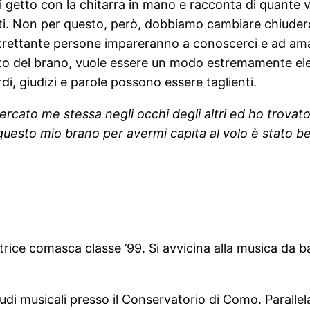
i getto con la chitarra in mano e racconta di quante v
, usati. Non per questo, però, dobbiamo cambiare chiud
trettante persone impareranno a conoscerci e ad amarci
o del brano, vuole essere un modo estremamente elegan
di, giudizi e parole possono essere taglienti.
rcato me stessa negli occhi degli altri ed ho trovato
uesto mio brano per avermi capita al volo è stato bell
ice comasca classe ’99. Si avvicina alla musica da ba
tudi musicali presso il Conservatorio di Como. Paral