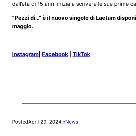
dall’età di 15 anni inizia a scrivere le sue prime 
“Pezzi di…” è il nuovo singolo di Laetum disponib
maggio.
Instagram
|
Facebook
|
TikTok
Posted
April 29, 2024
in
News