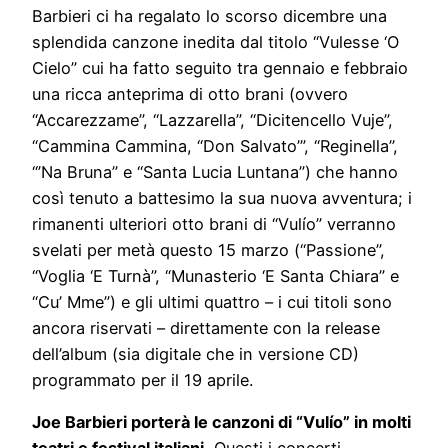
Barbieri ci ha regalato lo scorso dicembre una
splendida canzone inedita dal titolo “Vulesse ‘O
Cielo” cui ha fatto seguito tra gennaio e febbraio
una ricca anteprima di otto brani (ovvero
“Accarezzame”, “Lazzarella”, “Dicitencello Vuje”,
“Cammina Cammina, “Don Salvato’”, “Reginella”,
“’Na Bruna” e “Santa Lucia Luntana”) che hanno
così tenuto a battesimo la sua nuova avventura; i
rimanenti ulteriori otto brani di “Vulío” verranno
svelati per metà questo 15 marzo (“Passione”,
“Voglia ‘E Turnà”, “Munasterio ‘E Santa Chiara” e
“Cu’ Mme”) e gli ultimi quattro – i cui titoli sono
ancora riservati – direttamente con la release
dell’album (sia digitale che in versione CD)
programmato per il 19 aprile.
Joe Barbieri porterà le canzoni di “Vulío” in molti