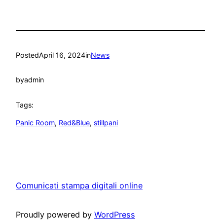
Posted
April 16, 2024
in
News
by
admin
Tags:
Panic Room
, 
Red&Blue
, 
stillpani
Comunicati stampa digitali online
Proudly powered by
WordPress