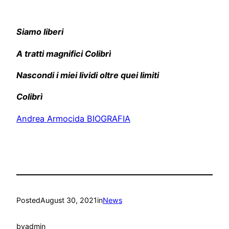
Siamo liberi
A tratti magnifici Colibrì
Nascondi i miei lividi oltre quei limiti
Colibrì
Andrea Armocida BIOGRAFIA
Posted
August 30, 2021
in
News
by
admin