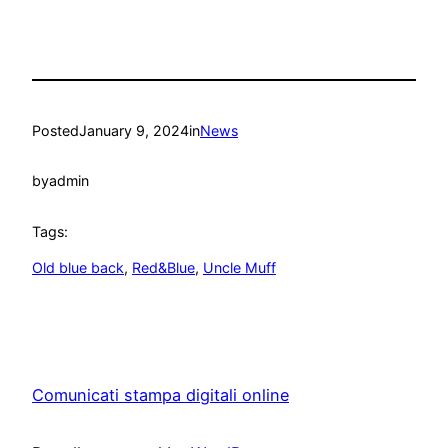
Posted
January 9, 2024
in
News
by
admin
Tags:
Old blue back
, 
Red&Blue
, 
Uncle Muff
Comunicati stampa digitali online