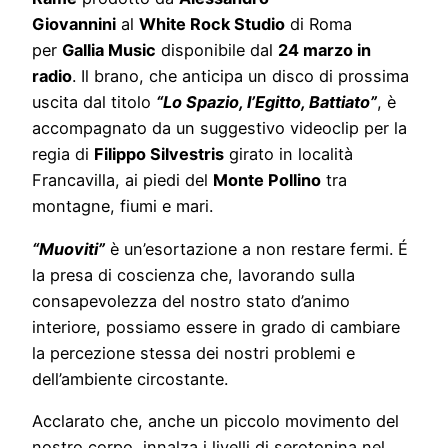
Giovannini
al
White Rock Studio
di Roma
per
Gallia Music
disponibile dal
24 marzo in
radio
. Il brano, che anticipa un disco di prossima
uscita dal titolo
“Lo Spazio, l’Egitto, Battiato”
, è
accompagnato da un suggestivo videoclip per la
regia di
Filippo Silvestris
girato in località
Francavilla, ai piedi del
Monte Pollino
tra
montagne, fiumi e mari.
“Muoviti”
è un’esortazione a non restare fermi. É
la presa di coscienza che, lavorando sulla
consapevolezza del nostro stato d’animo
interiore, possiamo essere in grado di cambiare
la percezione stessa dei nostri problemi e
dell’ambiente circostante.
Acclarato che, anche un piccolo movimento del
nostro corpo, innalza i livelli di serotonina nel