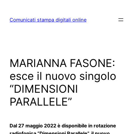
Skip
to
Comunicati stampa digitali online
content
MARIANNA FASONE:
esce il nuovo singolo
“DIMENSIONI
PARALLELE”
Dal 27 maggio 2022 è disponibile in rotazione
radiofonica “Dimensioni Parallele”, il nuovo