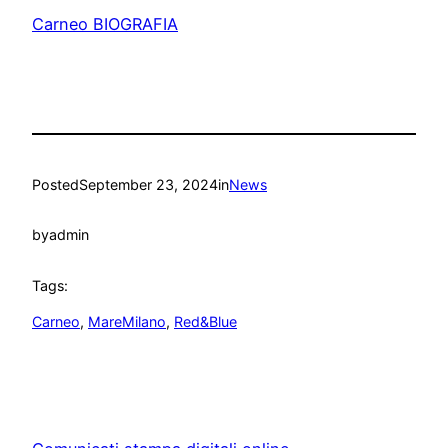
Carneo BIOGRAFIA
Posted
September 23, 2024
in
News
by
admin
Tags:
Carneo
, 
MareMilano
, 
Red&Blue