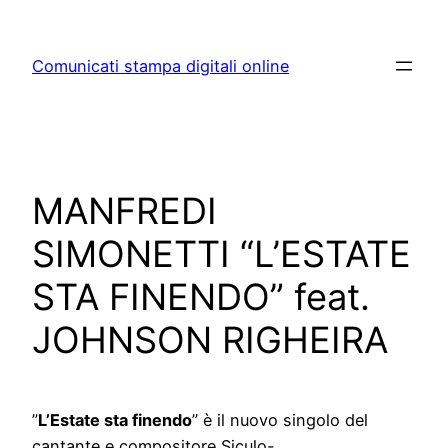
Skip
to
Comunicati stampa digitali online
content
MANFREDI
SIMONETTI “L’ESTATE
STA FINENDO” feat.
JOHNSON RIGHEIRA
”
L’Estate sta finendo
” è il nuovo singolo del
cantante e compositore Siculo-