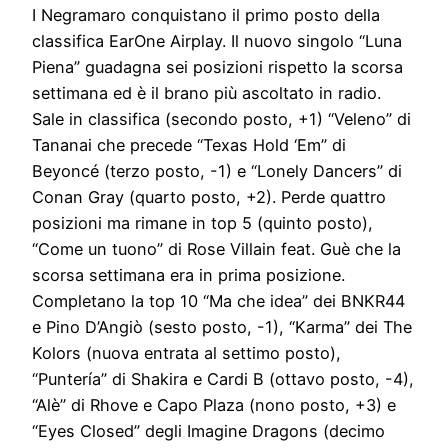
I Negramaro conquistano il primo posto della
classifica EarOne Airplay. Il nuovo singolo “Luna
Piena” guadagna sei posizioni rispetto la scorsa
settimana ed è il brano più ascoltato in radio.
Sale in classifica (secondo posto, +1) “Veleno” di
Tananai che precede “Texas Hold ‘Em” di
Beyoncé (terzo posto, -1) e “Lonely Dancers” di
Conan Gray (quarto posto, +2). Perde quattro
posizioni ma rimane in top 5 (quinto posto),
“Come un tuono” di Rose Villain feat. Guè che la
scorsa settimana era in prima posizione.
Completano la top 10 “Ma che idea” dei BNKR44
e Pino D’Angiò (sesto posto, -1), “Karma” dei The
Kolors (nuova entrata al settimo posto),
“Puntería” di Shakira e Cardi B (ottavo posto, -4),
“Alè” di Rhove e Capo Plaza (nono posto, +3) e
“Eyes Closed” degli Imagine Dragons (decimo