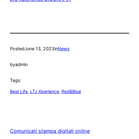
Posted
June 13, 2023
in
News
by
admin
Tags:
Best Life
, 
LTJ Xperience
, 
Red&Blue
Comunicati stampa digitali online