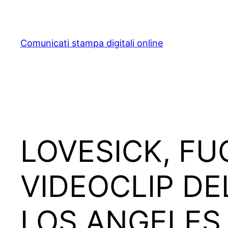
Skip
to
content
Comunicati stampa digitali online
LOVESICK, FUO
VIDEOCLIP DE
LOS ANGELES