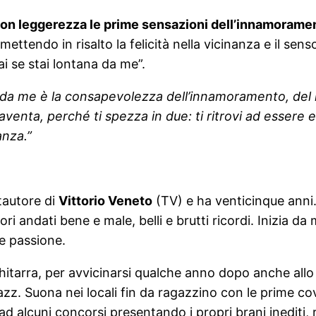
on leggerezza le prime sensazioni dell’innamorament
mettendo in risalto la felicità nella vicinanza e il sen
fai se stai lontana da me”.
da me è la consapevolezza dell’innamoramento, del 
enta, perché ti spezza in due: ti ritrovi ad essere 
anza.”
tautore di
Vittorio Veneto
(TV) e ha venticinque anni.
ori andati bene e male, belli e brutti ricordi. Inizia d
de passione.
 chitarra, per avvicinarsi qualche anno dopo anche allo
azz. Suona nei locali fin da ragazzino con le prime cov
 ad alcuni concorsi presentando i propri brani inedit