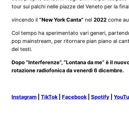
tour sui palchi nelle piazze del Veneto per la fina
vincendo il
“New York Canta”
nel
2022
come auto
Col tempo ha sperimentato vari generi, partendo
pop mainstream, per ritornare pian piano al cant
dei testi.
Dopo “Interferenze”, “Lontana da me” è il nuovo
rotazione radiofonica da venerdì 6 dicembre.
Instagram
|
TikTok
|
Facebook
|
Spotify
|
YouT