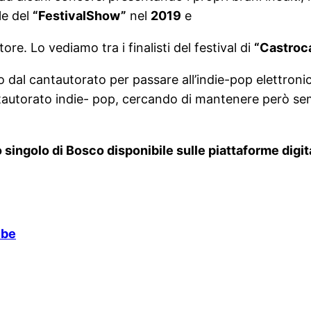
le del
“FestivalShow”
nel
2019
e
re. Lo vediamo tra i finalisti del festival di
“Castroc
 dal cantautorato per passare all’indie-pop elettroni
autorato indie- pop, cercando di mantenere però sempr
 singolo di Bosco disponibile sulle piattaforme digi
ube