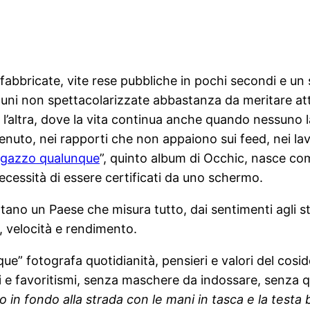
bbricate, vite rese pubbliche in pochi secondi e un so
muni non spettacolarizzate abbastanza da meritare attenz
l’altra, dove la vita continua anche quando nessuno la
uto, nei rapporti che non appaiono sui feed, nei lav
agazzo qualunque
”, quinto album di Occhic, nasce come 
ecessità di essere certificati da uno schermo.
ontano un Paese che misura tutto, dai sentimenti agli s
, velocità e rendimento.
ue” fotografa quotidianità, pensieri e valori del cos
gi e favoritismi, senza maschere da indossare, senza q
o in fondo alla strada con le mani in tasca e la test