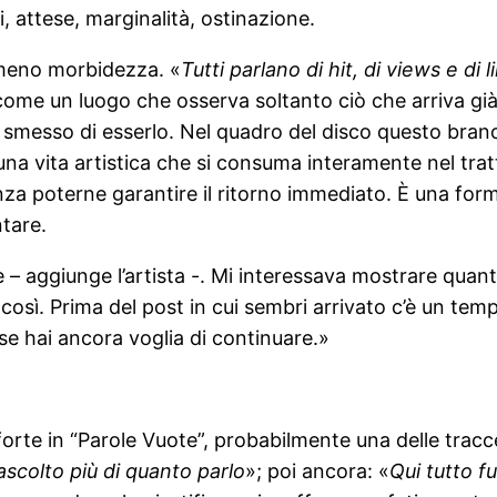
ri, attese, marginalità, ostinazione.
 meno morbidezza. «
Tutti parlano di hit, di views e di l
 come un luogo che osserva soltanto ciò che arriva già
a smesso di esserlo. Nel quadro del disco questo bran
na vita artistica che si consuma interamente nel tratt
 senza poterne garantire il ritorno immediato. È una f
tare.
– aggiunge l’artista -. Mi interessava mostrare quanto
così. Prima del post in cui sembri arrivato c’è un tem
se hai ancora voglia di continuare.»
rte in “Parole Vuote”, probabilmente una delle tracce p
ascolto più di quanto parlo
»; poi ancora: «
Qui tutto f