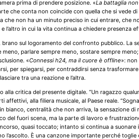
amera prima di prendere posizione. «
La battaglia no
 parte che conta non coincide con quella che si vede d
lla che non ha un minuto preciso in cui entrare, che n
e l’altro in cui la vita continua a chiedere presenza ef
”, brano sul logoramento del confronto pubblico. La s
re meno, parlare sempre meno, sostare sempre meno; 
sclusione. «
Connessi h24, ma il cuore è offline
»: non
si, per spiegarsi, per contraddirsi senza trasformare
asciare tra una reazione e l’altra.
to alla critica del presente digitale. “Un ragazzo qu
rti affettivi, alla filiera musicale, al Paese reale. “So
i in bianco, centralità che non arriva, la sensazione di 
ntico del fuori scena, ma la parte di lavoro e frustraz
ncorso, quasi toccato; intanto si continua a suonare in
ino l’ascolto. È una canzone importante perché toglie o