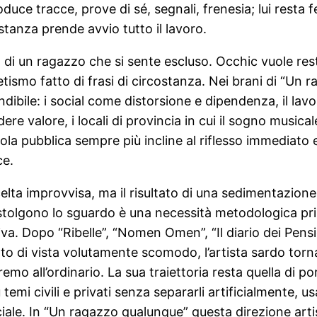
duce tracce, prove di sé, segnali, frenesia; lui resta f
tanza prende avvio tutto il lavoro.
a di un ragazzo che si sente escluso. Occhic vuole rest
pietismo fatto di frasi di circostanza. Nei brani di “U
ile: i social come distorsione e dipendenza, il lavoro 
re valore, i locali di provincia in cui il sogno mus
ola pubblica sempre più incline al riflesso immediato 
ce.
celta improvvisa, ma il risultato di una sedimentazione
i distolgono lo sguardo è una necessità metodologica 
siva. Dopo “Ribelle”, “Nomen Omen”, “Il diario dei Pen
nto di vista volutamente scomodo, l’artista sardo torn
mo all’ordinario. La sua traiettoria resta quella di po
 temi civili e privati senza separarli artificialmente,
iale. In “Un ragazzo qualunque” questa direzione art