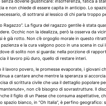
 senza doverle giustificare: insofferenza, fatica a st
e non chiede di essere capita in anticipo. Lo spazio 
necessario, di sottrarsi al lessico di chi parla troppo p
avo Ragazzo”. La figura del ragazzo gentile è stata qu
e. Occhic non la idealizza, però la osserva da vicin
si è già rotto. Non c’è orgoglio morale in questo ritra
la pazienza e la cura valgono poco in una scena in cui 
dove di solito non si guarda: nella porzione di rapport
 il lavoro più duro, quello di restare interi.
co il lavoro povero, le promesse evaporate, i giovani ch
inua a cantare anche mentre la speranza si accorcia. 
sa di scrittura civile che usa il dettaglio popolare pe
 mantenute
», non c’è bisogno di sovrastrutture. Il dis
anche il figlio di un Paese che consuma aspettative, 
o spazio bianco, in “Oh Italia”, è perfino geografico: s