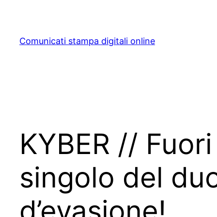
Skip
to
content
Comunicati stampa digitali online
KYBER // Fuori
singolo del du
d’evasione!