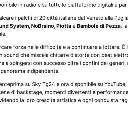
onibile in radio e su tutte le piattaforme digitali a pa
alcare i palchi di 20 città italiane dal Veneto alla Pugli
und System, NoBraino, Piotta
e
Bambole di Pezza
, l
le.
care forza nelle difficoltà e a continuare a lottare. È
 sound che miscela chitarre distorte con beat elettro
e a spingersi con successo oltre i confini dei generi
le panorama indipendente.
 anteprima su Sky Tg24 e ora disponibile su YouTube, 
a scene di backstage, momenti divertenti e performanc
ividendo la loro crescita artistica e ogni conquista r