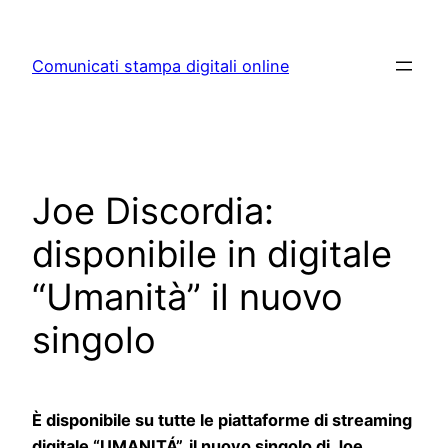
Skip
to
Comunicati stampa digitali online
content
Joe Discordia:
disponibile in digitale
“Umanità” il nuovo
singolo
È disponibile su tutte le piattaforme di streaming
digitale “
UMAN
ITÁ”, il nuovo singolo di Joe