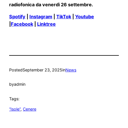
radiofonica da venerdì 26 settembre.
Spotify
|
Instagram
|
TikTok
|
Youtube
|
Facebook
|
Linktree
Posted
September 23, 2025
in
News
by
admin
Tags:
“Isole”
, 
Cenere