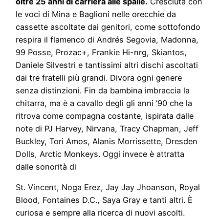
oltre 25 anni di carriera alle spalle.
Cresciuta con
le voci di Mina e Baglioni nelle orecchie da
cassette ascoltate dai genitori, come sottofondo
respira il flamenco di Andrés Segovia, Madonna,
99 Posse, Prozac+, Frankie Hi-nrg, Skiantos,
Daniele Silvestri e tantissimi altri dischi ascoltati
dai tre fratelli più grandi. Divora ogni genere
senza distinzioni. Fin da bambina imbraccia la
chitarra, ma è a cavallo degli gli anni ’90 che la
ritrova come compagna costante, ispirata dalle
note di PJ Harvey, Nirvana, Tracy Chapman, Jeff
Buckley, Tori Amos, Alanis Morrissette, Dresden
Dolls, Arctic Monkeys. Oggi invece è attratta
dalle sonorità di
St. Vincent, Noga Erez, Jay Jay Jhoanson, Royal
Blood, Fontaines D.C., Saya Gray e tanti altri. È
curiosa e sempre alla ricerca di nuovi ascolti.