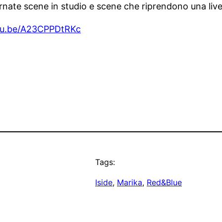
ernate scene in studio e scene che riprendono una live
utu.be/A23CPPDtRKc
Tags:
Iside
, 
Marika
, 
Red&Blue