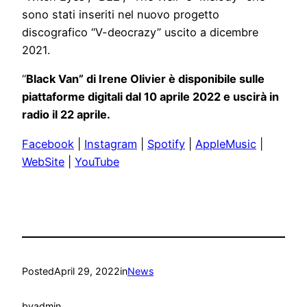
sono stati inseriti nel nuovo progetto
discografico “V-deocrazy” uscito a dicembre
2021.
“
Black Van” di Irene Olivier è disponibile sulle
piattaforme digitali dal 10 aprile 2022 e uscirà in
radio il 22 aprile.
Facebook
|
Instagram
|
Spotify
|
AppleMusic
|
WebSite
|
YouTube
Posted
April 29, 2022
in
News
by
admin