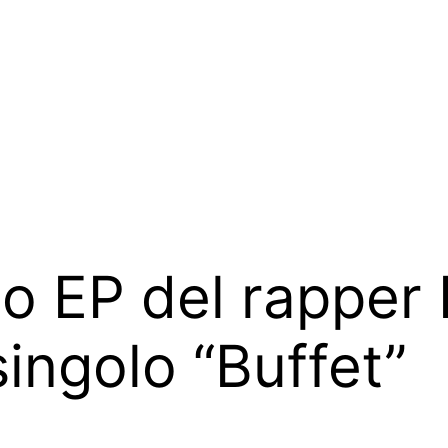
imo EP del rappe
singolo “Buffet”