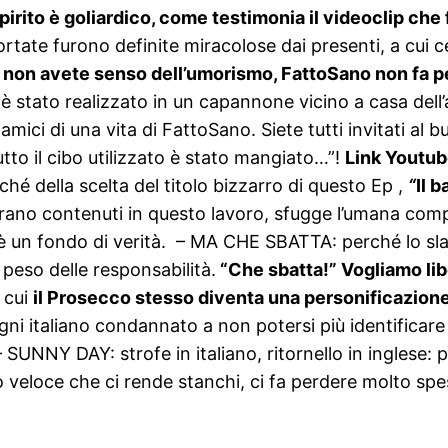
 spirito è goliardico, come testimonia il videoclip che
ate furono definite miracolose dai presenti, a cui celeb
 non avete senso dell’umorismo, FattoSano non fa pe
 è stato realizzato in un capannone vicino a casa dell’a
amici di una vita di FattoSano. Siete tutti invitati al 
utto il cibo utilizzato è stato mangiato…”!
Link Youtu
hé della scelta del titolo bizzarro di questo Ep ,
“
Il b
olo brano contenuti in questo lavoro, sfugge l’umana co
c’è un fondo di verità. – MA CHE SBATTA: perché lo sla
peso delle responsabilità.
“Che sbatta!” Vogliamo lib
 cui
il Prosecco stesso diventa una personificazione,
gni italiano condannato a non potersi più identificare
– SUNNY DAY: strofe in italiano, ritornello in inglese:
 veloce che ci rende stanchi, ci fa perdere molto spes