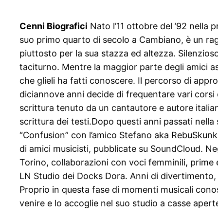
Cenni Biografici
Nato l’11 ottobre del ’92 nella p
suo primo quarto di secolo a Cambiano, è un rag
piuttosto per la sua stazza ed altezza. Silenzio
taciturno. Mentre la maggior parte degli amici as
che glieli ha fatti conoscere. Il percorso di appr
diciannove anni decide di frequentare vari corsi di
scrittura tenuto da un cantautore e autore italia
scrittura dei testi.Dopo questi anni passati nell
“Confusion” con l’amico Stefano aka RebuSkunk; un
di amici musicisti, pubblicate su SoundCloud. Neg
Torino, collaborazioni con voci femminili, prime e
LN Studio dei Docks Dora. Anni di divertimento, 
Proprio in questa fase di momenti musicali conos
venire e lo accoglie nel suo studio a casse apert