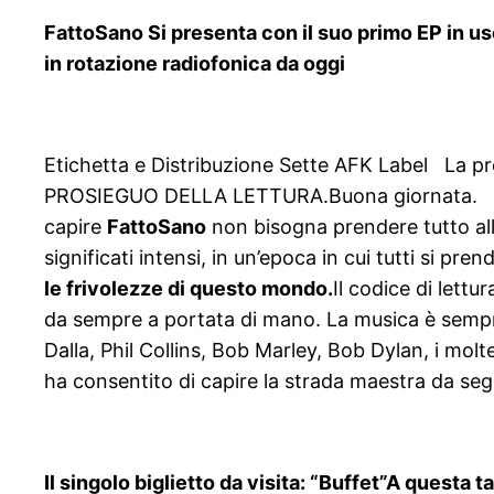
FattoSano Si presenta con il suo primo EP in usci
in rotazione radiofonica da oggi
Etichetta e Distribuzione Sette AFK Label La pre
PROSIEGUO DELLA LETTURA.Buona giornata. Se siet
capire
FattoSano
non bisogna prendere tutto alla
significati intensi, in un’epoca in cui tutti si pre
le frivolezze di questo mondo.
Il codice di lettu
da sempre a portata di mano. La musica è sempre s
Dalla, Phil Collins, Bob Marley, Bob Dylan, i moltepl
ha consentito di capire la strada maestra da se
Il singolo biglietto da visita: “Buffet”A questa 