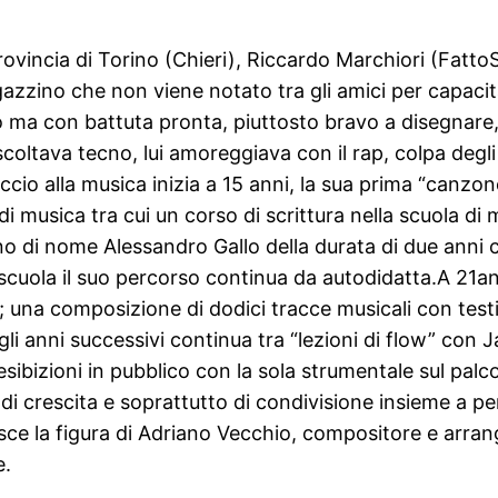
rovincia di Torino (Chieri), Riccardo Marchiori (FattoSa
azzino che non viene notato tra gli amici per capaci
so ma con battuta pronta, piuttosto bravo a disegnare
coltava tecno, lui amoreggiava con il rap, colpa degli
occio alla musica inizia a 15 anni, la sua prima “canzo
 musica tra cui un corso di scrittura nella scuola di mu
no di nome Alessandro Gallo della durata di due anni 
a scuola il suo percorso continua da autodidatta.A 21an
a composizione di dodici tracce musicali con testi sc
li anni successivi continua tra “lezioni di flow” con 
sibizioni in pubblico con la sola strumentale sul palco
di crescita e soprattutto di condivisione insieme a p
ce la figura di Adriano Vecchio, compositore e arrang
e.