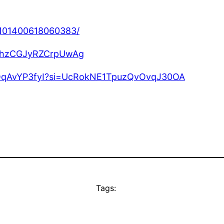
-101400618060383/
1uhzCGJyRZCrpUwAg
SkPOqAvYP3fyI?si=UcRokNE1TpuzQvOvqJ30OA
Tags: