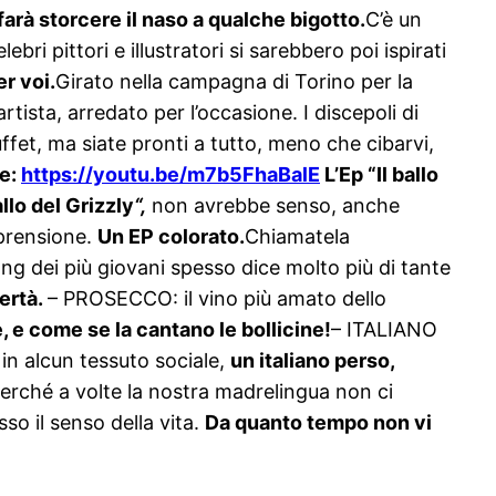
 farà storcere il naso a qualche bigotto.
C’è un
ri pittori e illustratori si sarebbero poi ispirati
r voi.
Girato nella campagna di Torino per la
rtista, arredato per l’occasione. I discepoli di
buffet, ma siate pronti a tutto, meno che cibarvi,
be:
https://youtu.be/m7b5FhaBalE
L’Ep “Il ballo
allo del Grizzly
“,
non avrebbe senso, anche
mprensione.
Un EP colorato.
Chiamatela
ng dei più giovani spesso dice molto più di tante
ertà.
– PROSECCO: il vino più amato dello
 e come se la cantano le bollicine!
– ITALIANO
 in alcun tessuto sociale,
un italiano perso,
 perché a volte la nostra madrelingua non ci
so il senso della vita.
Da quanto tempo non vi