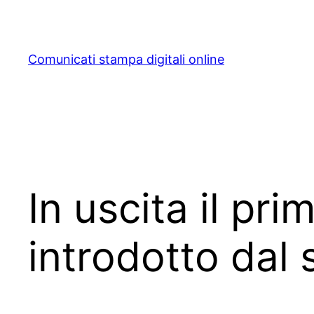
Skip
to
content
Comunicati stampa digitali online
In uscita il pr
introdotto dal 