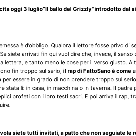
ta oggi 3 luglio”Il ballo del Grizzly”introdotto dal s
messa è d’obbligo. Qualora il lettore fosse privo di s
e arrivati fin qui vuol dire che, invece, il senso d
 lettera, e tanto meno le cose per il verso giusto. A 
ndono fin troppo sul serio,
il rap di FattoSano è come 
ra per essere in grado di non prendere troppo sul serio 
tata lì: in casa, in macchina o in taverna. Il padre 
ici profeti con i loro testi sacri. E poi arriva il rap, tr
guire.
tavola siete tutti invitati, a patto che non seguiate l