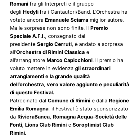
Romani
fra gli Interpreti e il gruppo
degli
Hedyli
fra i Cantautori/Band. L’Orchestra ha
votato ancora
Emanuele Sciarra
miglior autore.
Ma le sorprese non sono finite. Il
Premio
Speciale A.F.I.
, consegnato dal
presidente
Sergio Cerruti
, è andato a sorpresa
all’
Orchestra di Rimini Classica
e
all’arrangiatore
Marco Capicchioni
. Il premio ha
voluto mettere in evidenza
gli straordinari
arrangiamenti e la grande qualità
dell’orchestra
,
vero valore aggiunto e peculiarità
di questo Festival.
Patrocinato dal
Comune di Rimini
e dalla
Regione
Emilia Romagna
, il Festival è stato sponsorizzato
da
RivieraBanca
,
Romagna Acqua-Società delle
Fonti
,
Lions Club Rimini
e
Soroptimist Club
Rimini.