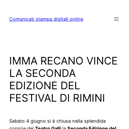
Skip
to
Comunicati stampa digitali online
content
IMMA RECANO VINCE
LA SECONDA
EDIZIONE DEL
FESTIVAL DI RIMINI
Sabato 4 giugno si è chiusa nella splendida
cornice del
Teatro Galli
la
Seconda Edizione del