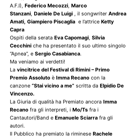
A.F.I),
Federico Mecozzi
,
Marco
Stanzani
,
Daniele De Luigi
, il songwriter
Andrea
Amati,
Giampiero Piscaglia
e l’attrice
Ketty
Capra
Ospiti della serata
Eva Capomagi
,
Silvia
Cecchini
che ha presentato il suo ultimo singolo
“Apnea”, e
Sergio Casabianca
.
Ma veniamo ai verdetti!
La
vincitrice del Festival di Rimini – Primo
Premio Assoluto
è
Imma Recano
con la
canzone
“Stai vicino a me”
scritta da
Elpidio De
Vincenzo.
La Giuria di qualità ha Premiato ancora
Imma
Recano
fra gli interpreti, i
Mo/Ts
fra i
Cantautori/Band e
Emanuele Sciarra
fra gli
autori.
Il Pubblico ha premiato la riminese
Rachele