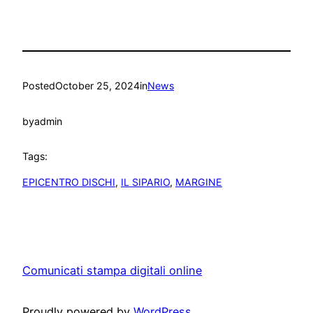
Posted
October 25, 2024
in
News
by
admin
Tags:
EPICENTRO DISCHI
, 
IL SIPARIO
, 
MARGINE
Comunicati stampa digitali online
Proudly powered by
WordPress