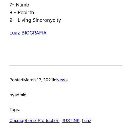
7- Numb
8 – Rebirth
9 – Living Sincronycity
Luaz BIOGRAFIA
Posted
March 17, 2021
in
News
by
admin
Tags:
Cosmophonix Production
, 
JUSTINK
, 
Luaz